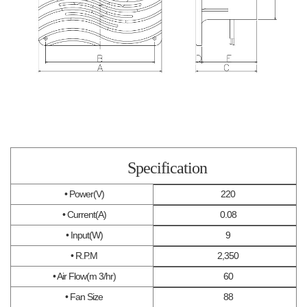
Specification
• Power(V)
220
• Current(A)
0.08
• Input(W)
9
• R.P.M
2,350
• Air Flow(m 3/hr)
60
• Fan Size
88