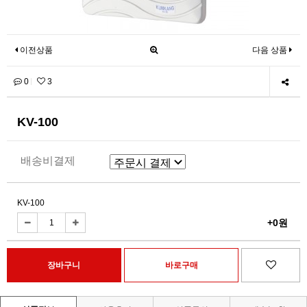
이전상품
다음 상품
배송비결제
0
3
KV-100
KV-100
+0원