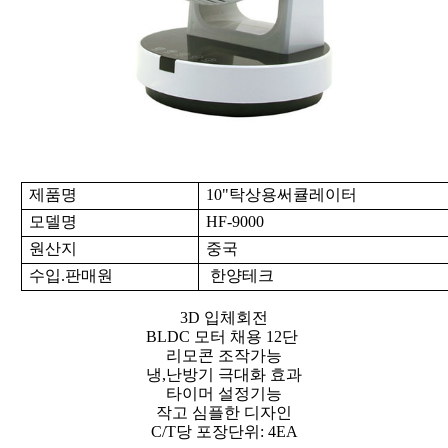
제품명
10"탁상용써큘레이터
모델명
HF-9000
원산지
중국
수입
.
판매원
한양테크
3D 입체회전
BLDC 모터 채용 12단
리모콘 조작가능
냉,난방기 극대화 효과
타이머 설정기능
작고 심플한 디자인
C/T당 포장단위: 4EA