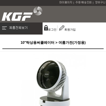
로그인
회원가입
10"탁상용써큘레이터 > 여름가전(가정용)