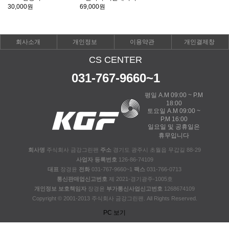
30,000원
69,000원
회사소개
개인정보
이용약관
개인결제창
CS CENTER
031-767-9660~1
평일 A.M 09:00 ~ P.M
18:00
토요일 A.M 09:00 ~
P.M 16:00
일요일 및 공휴일은
휴무입니다
회사명
주식회사 금강그린팬
주소
경기도 광주시 초월읍 무갑길 88-29
사업자 등록번호
126-86-74109
대표
장경윤
전화
031-767-9660~1
팩스
031-766-0713
통신판매업신고번호
제 2021-경기광주-1005호
개인정보 보호책임자
장경윤
부가통신사업신고번호
1268674109
Copyright © 2001-2013 주식회사 금강그린팬. All Rights Reserved.
PC 보기