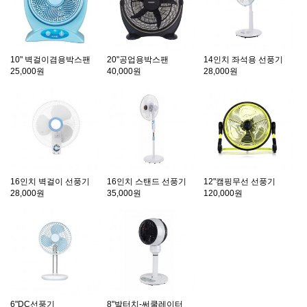
10" 벽걸이겸용박스팬
20"공업용박스팬
14인치 좌석용 선풍기
25,000원
40,000원
28,000원
16인치 벽걸이 선풍기
16인치 스탠드 선풍기
12"캠핑무선 선풍기
28,000원
35,000원
120,000원
6"DC선풍기
8"발터치-써쿨레이터